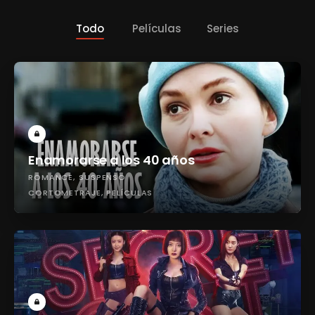
Todo
Películas
Series
Enamorarse a los 40 años
ROMANCE
SUSPENSO
CORTOMETRAJE
PELÍCULAS