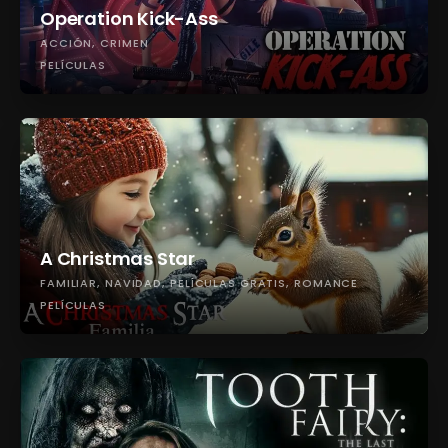
Operation Kick-Ass
ACCIÓN
CRIMEN
PELÍCULAS
A Christmas Star
FAMILIAR
NAVIDAD
PELÍCULAS GRATIS
ROMANCE
PELÍCULAS