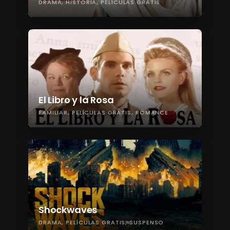
DRAMA
HISTORIA
PELÍCULAS GRATIS
El Libro y la Rosa
FAMILIAR
PELÍCULAS GRATIS
ROMANCE
Shockwaves
DRAMA
PELÍCULAS GRATIS
SUSPENSO