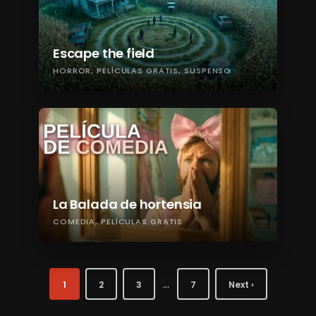
Escape the field
HORROR
PELÍCULAS GRATIS
SUSPENSO
La Balada de hortensia
COMEDIA
PELÍCULAS GRATIS
…
1
2
3
7
Next ›