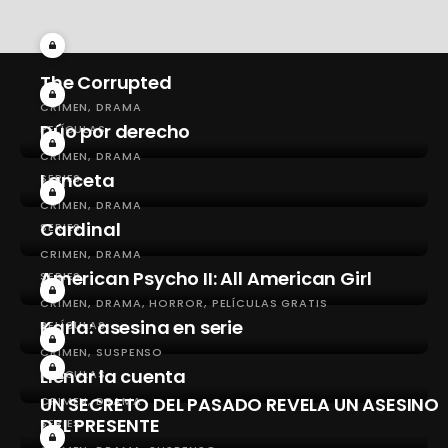
The Corrupted
CRIMEN
DRAMA
Dúo por derecho
PELÍCULAS
CRIMEN
DRAMA
Lanceta
SERIES
CRIMEN
DRAMA
Cardinal
SERIES
CRIMEN
DRAMA
American Psycho II: All American Girl
SERIES
CRIMEN
DRAMA
HORROR
PELÍCULAS GRATIS
Karla: asesina en serie
PELÍCULAS
CRIMEN
SUSPENSO
Llenar la cuenta
PELÍCULAS
UN SECRETO DEL PASADO REVELA UN ASESINO
CRIMEN
DRAMA
DEL PRESENTE
SERIES