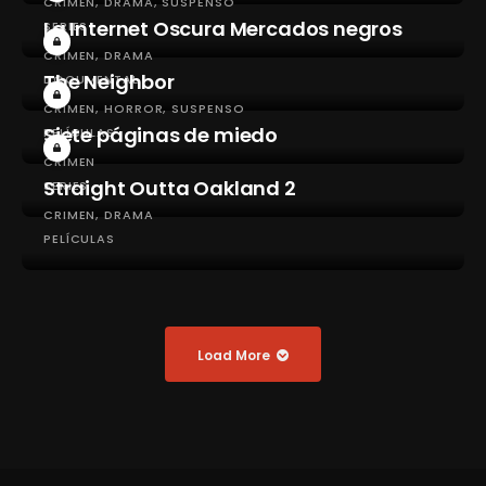
CRIMEN
DRAMA
SUSPENSO
La Internet Oscura Mercados negros
SERIES
CRIMEN
DRAMA
The Neighbor
DOCUMENTAL
CRIMEN
HORROR
SUSPENSO
Siete páginas de miedo
PELÍCULAS
CRIMEN
Straight Outta Oakland 2
SERIES
CRIMEN
DRAMA
PELÍCULAS
Load More