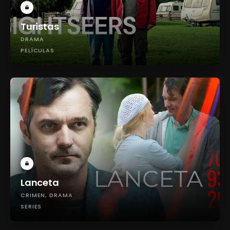
Turistas
DRAMA
PELÍCULAS
Lanceta
CRIMEN
DRAMA
SERIES