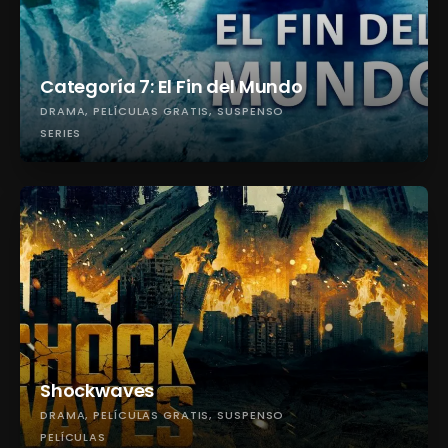
Categoría 7: El Fin del Mundo
DRAMA
PELÍCULAS GRATIS
SUSPENSO
SERIES
Shockwaves
DRAMA
PELÍCULAS GRATIS
SUSPENSO
PELÍCULAS