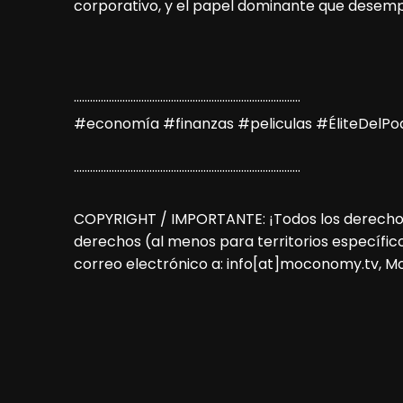
corporativo, y el papel dominante que desempe
····················································································
#economía #finanzas #peliculas #ÉliteDelP
····················································································
COPYRIGHT / IMPORTANTE: ¡Todos los derechos r
derechos (al menos para territorios específico
correo electrónico a: info[at]moconomy.tv