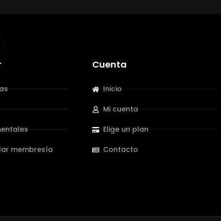
r
Cuenta
las
Inicio
Mi cuenta
entales
Elige un plan
lar membresía
Contacto