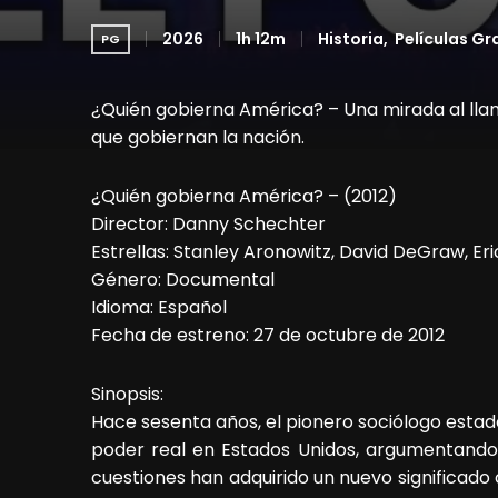
2026
1h 12m
Historia
Películas Gr
PG
¿Quién gobierna América? – Una mirada al lla
que gobiernan la nación.
¿Quién gobierna América? – (2012)
Director: Danny Schechter
Estrellas: Stanley Aronowitz, David DeGraw, Er
Género: Documental
Idioma: Español
Fecha de estreno: 27 de octubre de 2012
Sinopsis:
Hace sesenta años, el pionero sociólogo estado
poder real en Estados Unidos, argumentando 
cuestiones han adquirido un nuevo significado