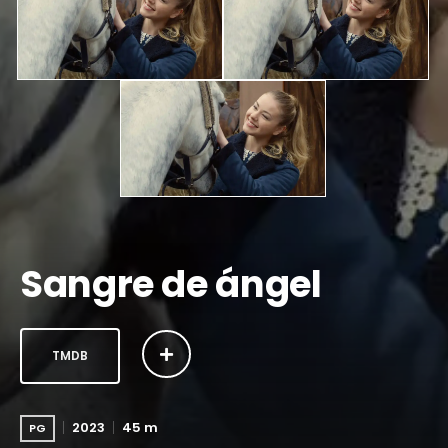
Sangre de ángel
TMDB
2023
45 m
PG